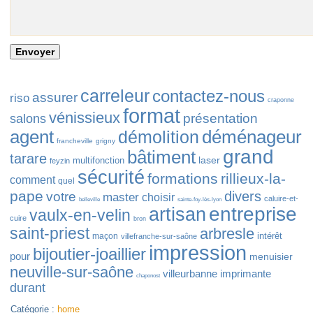
carreleur
contactez-nous
assurer
riso
craponne
format
vénissieux
présentation
salons
agent
déménageur
démolition
francheville
grigny
grand
bâtiment
tarare
laser
multifonction
feyzin
sécurité
formations
rillieux-la-
comment
quel
pape
divers
votre
master
choisir
caluire-et-
belleville
sainte-foy-lès-lyon
entreprise
artisan
vaulx-en-velin
cuire
bron
saint-priest
arbresle
intérêt
maçon
villefranche-sur-saône
impression
bijoutier-joaillier
pour
menuisier
neuville-sur-saône
villeurbanne
imprimante
chaponost
durant
Catégorie :
home