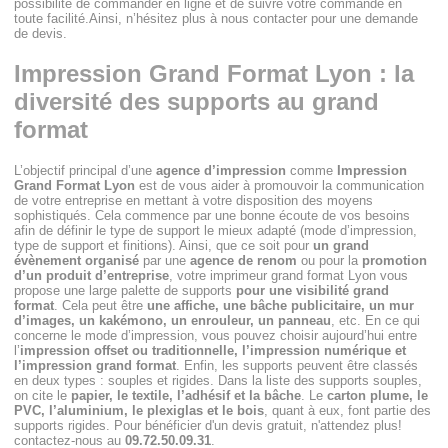
possibilité de commander en ligne et de suivre votre commande en
toute facilité.Ainsi, n’hésitez plus à nous contacter pour une demande
de devis.
Impression Grand Format Lyon : la
diversité des supports au grand
format
L’objectif principal d’une
agence d’impression
comme
Impression
Grand Format Lyon
est de vous aider à promouvoir la communication
de votre entreprise en mettant à votre disposition des moyens
sophistiqués. Cela commence par une bonne écoute de vos besoins
afin de définir le type de support le mieux adapté (mode d’impression,
type de support et finitions). Ainsi, que ce soit pour
un grand
évènement organisé
par une
agence de renom
ou pour la
promotion
d’un produit d’entreprise
, votre imprimeur grand format Lyon vous
propose une large palette de supports
pour une visibilité grand
format
. Cela peut être
une affiche, une bâche publicitaire, un mur
d’images, un kakémono, un enrouleur, un panneau
, etc. En ce qui
concerne le mode d’impression, vous pouvez choisir aujourd’hui entre
l’
impression offset ou traditionnelle, l’impression numérique et
l’impression grand format
. Enfin, les supports peuvent être classés
en deux types : souples et rigides. Dans la liste des supports souples,
on cite le
papier, le textile, l’adhésif et la bâche
. Le
carton plume, le
PVC, l’aluminium, le plexiglas et le bois
, quant à eux, font partie des
supports rigides. Pour bénéficier d'un devis gratuit, n'attendez plus!
contactez-nous au
09.72.50.09.31
.