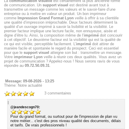
La
communication visuelle
est certainement la plus ancienne forme
de communication. Un
support visuel
est destiné avant tout à
transmettre un message comme les valeurs et le savoir-faire d’une
entreprise ou à mettre en valeur un produit. Un bon imprimeur
comme
Impression Grand Format Lyon
veille à offrir à sa clientèle
une qualité d’impression irréprochable. Deux facteurs déterminent la
qualité d’un ouvrage imprimé à savoir la lisibilité et la visibilité. Le
premier facteur implique une lecture facile, non ennuyeuse, aisée et
digne d’être lu. Ainsi, la composition même de l’
imprimé
doit concourir
à cet objectif. Le deuxième facteur est la visibilité qui est la qualité de
ce qui est visible, perceptible facilement. L’
imprimé
doit attirer de
manière facile et spontanée le regard du prospect. Ceci est essentiel
pour que le
support visuel
atteigne son but : transmettre un message.
Votre
imprimeur Lyon
veille à réunir ces deux qualités. Vous avez un
projet de communication ? Appelez-nous ! Nous serons ravis de vous
répondre au
09.72.50.09.31
.
Message: 09-08-2026 - 13:25
Thème: Notre actualité
3
commentaires
@jeandescogn70:
Pour du grand format, ou surtout pour de l'impression de plan vu
notre métier... c'est des pros niveau qualité des documents, délais
et tarifs. De vrais professionnels !