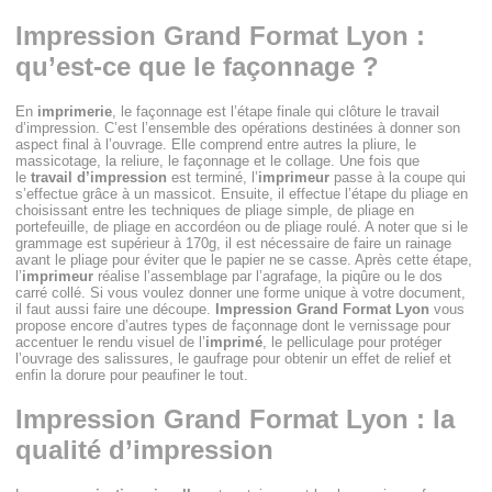
Impression Grand Format Lyon :
qu’est-ce que le façonnage ?
En
imprimerie
, le façonnage est l’étape finale qui clôture le travail
d’impression. C’est l’ensemble des opérations destinées à donner son
aspect final à l’ouvrage. Elle comprend entre autres la pliure, le
massicotage, la reliure, le façonnage et le collage. Une fois que
le
travail d’impression
est terminé, l’
imprimeur
passe à la coupe qui
s’effectue grâce à un massicot. Ensuite, il effectue l’étape du pliage en
choisissant entre les techniques de pliage simple, de pliage en
portefeuille, de pliage en accordéon ou de pliage roulé. A noter que si le
grammage est supérieur à 170g, il est nécessaire de faire un rainage
avant le pliage pour éviter que le papier ne se casse. Après cette étape,
l’
imprimeur
réalise l’assemblage par l’agrafage, la piqûre ou le dos
carré collé. Si vous voulez donner une forme unique à votre document,
il faut aussi faire une découpe.
Impression Grand Format Lyon
vous
propose encore d’autres types de façonnage dont le vernissage pour
accentuer le rendu visuel de l’
imprimé
, le pelliculage pour protéger
l’ouvrage des salissures, le gaufrage pour obtenir un effet de relief et
enfin la dorure pour peaufiner le tout.
Impression Grand Format Lyon : la
qualité d’impression