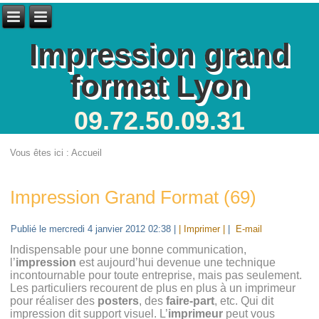
Impression grand
format Lyon
09.72.50.09.31
Vous êtes ici :
Accueil
Impression Grand Format (69)
Publié le mercredi 4 janvier 2012 02:38
|
| Imprimer |
|
E-mail
Indispensable pour une bonne communication,
l’
impression
est aujourd’hui devenue une technique
incontournable pour toute entreprise, mais pas seulement.
Les particuliers recourent de plus en plus à un imprimeur
pour réaliser des
posters
, des
faire-part
, etc. Qui dit
impression dit support visuel. L’
imprimeur
peut vous