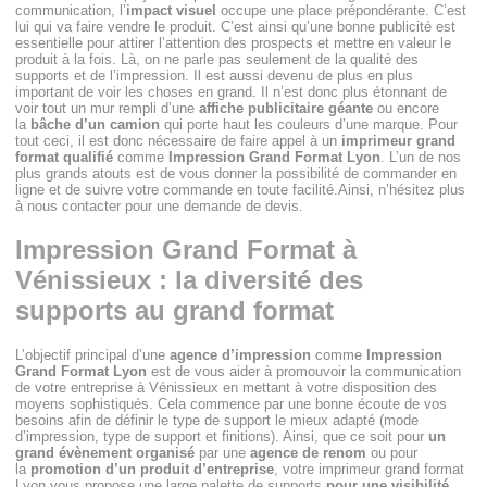
communication, l’
impact visuel
occupe une place prépondérante. C’est
lui qui va faire vendre le produit. C’est ainsi qu’une bonne publicité est
essentielle pour attirer l’attention des prospects et mettre en valeur le
produit à la fois. Là, on ne parle pas seulement de la qualité des
supports et de l’impression. Il est aussi devenu de plus en plus
important de voir les choses en grand. Il n’est donc plus étonnant de
voir tout un mur rempli d’une
affiche publicitaire géante
ou encore
la
bâche d’un camion
qui porte haut les couleurs d’une marque. Pour
tout ceci, il est donc nécessaire de faire appel à un
imprimeur grand
format qualifié
comme
Impression Grand Format Lyon
. L’un de nos
plus grands atouts est de vous donner la possibilité de commander en
ligne et de suivre votre commande en toute facilité.Ainsi, n’hésitez plus
à nous contacter pour une demande de devis.
Impression Grand Format à
Vénissieux : la diversité des
supports au grand format
L’objectif principal d’une
agence d’impression
comme
Impression
Grand Format Lyon
est de vous aider à promouvoir la communication
de votre entreprise à Vénissieux en mettant à votre disposition des
moyens sophistiqués. Cela commence par une bonne écoute de vos
besoins afin de définir le type de support le mieux adapté (mode
d’impression, type de support et finitions). Ainsi, que ce soit pour
un
grand évènement organisé
par une
agence de renom
ou pour
la
promotion d’un produit d’entreprise
, votre imprimeur grand format
Lyon vous propose une large palette de supports
pour une visibilité