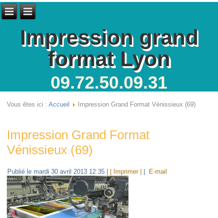
Impression grand
format Lyon
09.72.50.09.31
Vous êtes ici :
Accueil
Impression Grand Format Vénissieux (69)
Impression Grand Format
Vénissieux (69)
Publié le mardi 30 avril 2013 12:35
|
| Imprimer |
|
E-mail