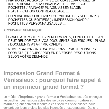
FINITIONS
: RELIURES / MISE EN CLASSEUR/ ONGLETS/
INTERCALAIRES PERSONNALISABLES / MISE SOUS
POCHETTE / RAINAGE/ PLIAGE/ ASSEMBLAGE/
PLASTIFICATION/ CONTRE-COLLAGE ...
DUPLICATION CD OU DVD
/ FOURNITURE DES SUPPORTS (
POCHETTES OU BOITIERS ) / IMPRESSION QUADRI/
POCHETTES PERSONNALISABLES ...
ARCHIVAGE NUMERIQUE
GRACE AUX MATERIELS PERFORMANTS, CONCEPT ET PLAN
PEUT RENDRE TOUS VOS DOCUMENTS NUMERIQUES : PLANS
/ DOCUMENTS A3 A4 / MICROFILMS .
NUMERISATION / INDEXATION/ CONVERSION EN DIVERS
FORMATS ( TIFF/JPG/ PDF) EN DIVERSES RESOLUTIONS
SELON VOTRE DEMANDE .
Impression Grand Format à
Vénissieux : pourquoi faire appel à
un imprimeur grand format ?
Le métier d’
imprimeur grand format à Vénissieux
est très en vogue
aujourd’hui. Les responsables des services
communication et
marketing
ont souvent recours à ces sociétés spécialisées pour
concrétiser leurs projets les plus insensés et extravagants. Dans la