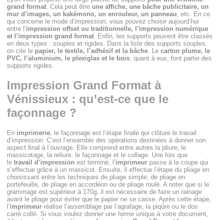
grand format
. Cela peut être
une affiche, une bâche publicitaire, un
mur d’images, un kakémono, un enrouleur, un panneau
, etc. En ce
qui concerne le mode d’impression, vous pouvez choisir aujourd’hui
entre l’
impression offset ou traditionnelle, l’impression numérique
et l’impression grand format
. Enfin, les supports peuvent être classés
en deux types : souples et rigides. Dans la liste des supports souples,
on cite le
papier, le textile, l’adhésif et la bâche
. Le
carton plume, le
PVC, l’aluminium, le plexiglas et le bois
, quant à eux, font partie des
supports rigides.
Impression Grand Format à
Vénissieux : qu’est-ce que le
façonnage ?
En
imprimerie
, le façonnage est l’étape finale qui clôture le travail
d’impression. C’est l’ensemble des opérations destinées à donner son
aspect final à l’ouvrage. Elle comprend entre autres la pliure, le
massicotage, la reliure, le façonnage et le collage. Une fois que
le
travail d’impression
est terminé, l’
imprimeur
passe à la coupe qui
s’effectue grâce à un massicot. Ensuite, il effectue l’étape du pliage en
choisissant entre les techniques de pliage simple, de pliage en
portefeuille, de pliage en accordéon ou de pliage roulé. A noter que si le
grammage est supérieur à 170g, il est nécessaire de faire un rainage
avant le pliage pour éviter que le papier ne se casse. Après cette étape,
l’
imprimeur
réalise l’assemblage par l’agrafage, la piqûre ou le dos
carré collé. Si vous voulez donner une forme unique à votre document,