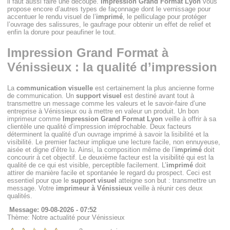
il faut aussi faire une découpe.
Impression Grand Format Lyon
vous
propose encore d’autres types de façonnage dont le vernissage pour
accentuer le rendu visuel de l’
imprimé
, le pelliculage pour protéger
l’ouvrage des salissures, le gaufrage pour obtenir un effet de relief et
enfin la dorure pour peaufiner le tout.
Impression Grand Format à
Vénissieux : la qualité d’impression
La
communication visuelle
est certainement la plus ancienne forme
de communication. Un
support visuel
est destiné avant tout à
transmettre un message comme les valeurs et le savoir-faire d’une
entreprise à Vénissieux ou à mettre en valeur un produit. Un bon
imprimeur comme
Impression Grand Format Lyon
veille à offrir à sa
clientèle une qualité d’impression irréprochable. Deux facteurs
déterminent la qualité d’un ouvrage imprimé à savoir la lisibilité et la
visibilité. Le premier facteur implique une lecture facile, non ennuyeuse,
aisée et digne d’être lu. Ainsi, la composition même de l’
imprimé
doit
concourir à cet objectif. Le deuxième facteur est la visibilité qui est la
qualité de ce qui est visible, perceptible facilement. L’
imprimé
doit
attirer de manière facile et spontanée le regard du prospect. Ceci est
essentiel pour que le
support visuel
atteigne son but : transmettre un
message. Votre
imprimeur à Vénissieux
veille à réunir ces deux
qualités.
Message: 09-08-2026 - 07:52
Thème: Notre actualité pour Vénissieux