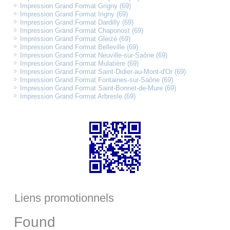
Impression Grand Format Grigny (69)
Impression Grand Format Irigny (69)
Impression Grand Format Dardilly (69)
Impression Grand Format Chaponost (69)
Impression Grand Format Gleizé (69)
Impression Grand Format Belleville (69)
Impression Grand Format Neuville-sur-Saône (69)
Impression Grand Format Mulatière (69)
Impression Grand Format Saint-Didier-au-Mont-d'Or (69)
Impression Grand Format Fontaines-sur-Saône (69)
Impression Grand Format Saint-Bonnet-de-Mure (69)
Impression Grand Format Arbresle (69)
Liens promotionnels
Found