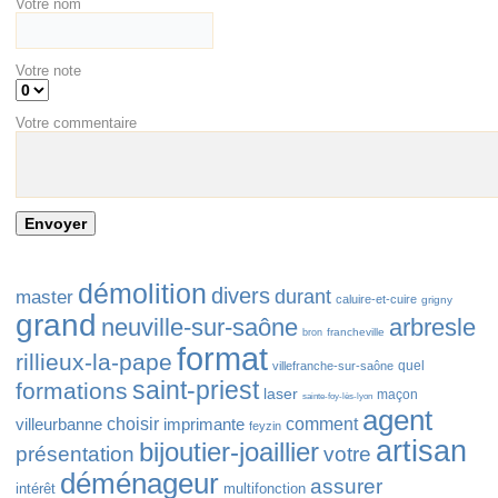
Votre nom
Votre note
Votre commentaire
démolition
divers
durant
master
caluire-et-cuire
grigny
grand
neuville-sur-saône
arbresle
francheville
bron
format
rillieux-la-pape
quel
villefranche-sur-saône
saint-priest
formations
laser
maçon
sainte-foy-lès-lyon
agent
villeurbanne
choisir
imprimante
comment
feyzin
artisan
bijoutier-joaillier
présentation
votre
déménageur
assurer
intérêt
multifonction