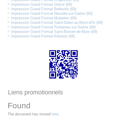
Impression Grand Format Gleizé (69)
Impression Grand Format Belleville (69)
Impression Grand Format Neuville-sur-Saône (69)
Impression Grand Format Mulatière (69)
Impression Grand Format Saint-Didier-au-Mont-d'Or (69)
Impression Grand Format Fontaines-sur-Saône (69)
Impression Grand Format Saint-Bonnet-de-Mure (69)
Impression Grand Format Arbresle (69)
Liens promotionnels
Found
The document has moved
here
.