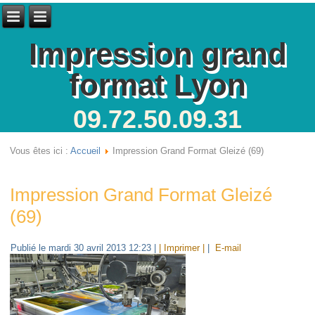
Impression grand
format Lyon
09.72.50.09.31
Vous êtes ici :
Accueil
Impression Grand Format Gleizé (69)
Impression Grand Format Gleizé
(69)
Publié le mardi 30 avril 2013 12:23
|
| Imprimer |
|
E-mail