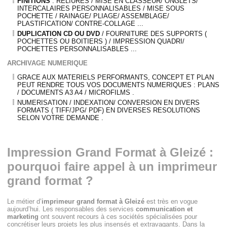
FINITIONS
: RELIURES / MISE EN CLASSEUR/ ONGLETS/
INTERCALAIRES PERSONNALISABLES / MISE SOUS
POCHETTE / RAINAGE/ PLIAGE/ ASSEMBLAGE/
PLASTIFICATION/ CONTRE-COLLAGE ...
DUPLICATION CD OU DVD
/ FOURNITURE DES SUPPORTS (
POCHETTES OU BOITIERS ) / IMPRESSION QUADRI/
POCHETTES PERSONNALISABLES ...
ARCHIVAGE NUMERIQUE
GRACE AUX MATERIELS PERFORMANTS, CONCEPT ET PLAN
PEUT RENDRE TOUS VOS DOCUMENTS NUMERIQUES : PLANS
/ DOCUMENTS A3 A4 / MICROFILMS .
NUMERISATION / INDEXATION/ CONVERSION EN DIVERS
FORMATS ( TIFF/JPG/ PDF) EN DIVERSES RESOLUTIONS
SELON VOTRE DEMANDE .
Impression Grand Format à Gleizé :
pourquoi faire appel à un imprimeur
grand format ?
Le métier d’
imprimeur grand format à Gleizé
est très en vogue
aujourd’hui. Les responsables des services
communication et
marketing
ont souvent recours à ces sociétés spécialisées pour
concrétiser leurs projets les plus insensés et extravagants. Dans la