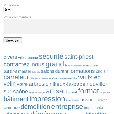
Votre note
Votre commentaire
sécurité
saint-priest
divers
villeurbanne
grand
contactez-nous
menuisier
feyzin
chaponost
formations
tarare
salons
durant
master
choisir
belleville
carreleur
vaulx-en-
villefranche-sur-saône
caluire-et-cuire
velin
arbresle
neuville-
rillieux-la-pape
votre
format
artisan
sur-saône
intérêt
craponne
sainte-foy-lès-lyon
impression
bâtiment
assurer
maçon
francheville
entreprise
démolition
riso
imprimante
laser