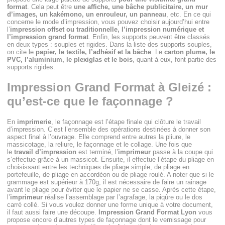
format
. Cela peut être
une affiche, une bâche publicitaire, un mur
d’images, un kakémono, un enrouleur, un panneau
, etc. En ce qui
concerne le mode d’impression, vous pouvez choisir aujourd’hui entre
l’
impression offset ou traditionnelle, l’impression numérique et
l’impression grand format
. Enfin, les supports peuvent être classés
en deux types : souples et rigides. Dans la liste des supports souples,
on cite le
papier, le textile, l’adhésif et la bâche
. Le
carton plume, le
PVC, l’aluminium, le plexiglas et le bois
, quant à eux, font partie des
supports rigides.
Impression Grand Format à Gleizé :
qu’est-ce que le façonnage ?
En
imprimerie
, le façonnage est l’étape finale qui clôture le travail
d’impression. C’est l’ensemble des opérations destinées à donner son
aspect final à l’ouvrage. Elle comprend entre autres la pliure, le
massicotage, la reliure, le façonnage et le collage. Une fois que
le
travail d’impression
est terminé, l’
imprimeur
passe à la coupe qui
s’effectue grâce à un massicot. Ensuite, il effectue l’étape du pliage en
choisissant entre les techniques de pliage simple, de pliage en
portefeuille, de pliage en accordéon ou de pliage roulé. A noter que si le
grammage est supérieur à 170g, il est nécessaire de faire un rainage
avant le pliage pour éviter que le papier ne se casse. Après cette étape,
l’
imprimeur
réalise l’assemblage par l’agrafage, la piqûre ou le dos
carré collé. Si vous voulez donner une forme unique à votre document,
il faut aussi faire une découpe.
Impression Grand Format Lyon
vous
propose encore d’autres types de façonnage dont le vernissage pour