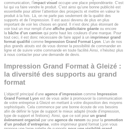
communication, l’
impact visuel
occupe une place prépondérante. C’est
lui qui va faire vendre le produit. C’est ainsi qu’une bonne publicité est
essentielle pour attirer l’attention des prospects et mettre en valeur le
produit à la fois. Là, on ne parle pas seulement de la qualité des
supports et de l’impression. Il est aussi devenu de plus en plus
important de voir les choses en grand. Il n’est donc plus étonnant de
voir tout un mur rempli d’une
affiche publicitaire géante
ou encore
la
bâche d’un camion
qui porte haut les couleurs d’une marque. Pour
tout ceci, il est donc nécessaire de faire appel à un
imprimeur grand
format qualifié
comme
Impression Grand Format Lyon
. L’un de nos
plus grands atouts est de vous donner la possibilité de commander en
ligne et de suivre votre commande en toute facilité.Ainsi, n’hésitez plus
à nous contacter pour une demande de devis.
Impression Grand Format à Gleizé :
la diversité des supports au grand
format
L’objectif principal d’une
agence d’impression
comme
Impression
Grand Format Lyon
est de vous aider à promouvoir la communication
de votre entreprise à Gleizé en mettant à votre disposition des moyens
sophistiqués. Cela commence par une bonne écoute de vos besoins
afin de définir le type de support le mieux adapté (mode d’impression,
type de support et finitions). Ainsi, que ce soit pour
un grand
évènement organisé
par une
agence de renom
ou pour la
promotion
d’un produit d’entreprise
, votre imprimeur grand format Lyon vous
propose une large palette de supports
pour une visibilité grand