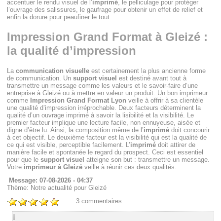
accentuer le rendu visuel de l’
imprimé
, le pelliculage pour protéger
l’ouvrage des salissures, le gaufrage pour obtenir un effet de relief et
enfin la dorure pour peaufiner le tout.
Impression Grand Format à Gleizé :
la qualité d’impression
La
communication visuelle
est certainement la plus ancienne forme
de communication. Un
support visuel
est destiné avant tout à
transmettre un message comme les valeurs et le savoir-faire d’une
entreprise à Gleizé ou à mettre en valeur un produit. Un bon imprimeur
comme
Impression Grand Format Lyon
veille à offrir à sa clientèle
une qualité d’impression irréprochable. Deux facteurs déterminent la
qualité d’un ouvrage imprimé à savoir la lisibilité et la visibilité. Le
premier facteur implique une lecture facile, non ennuyeuse, aisée et
digne d’être lu. Ainsi, la composition même de l’
imprimé
doit concourir
à cet objectif. Le deuxième facteur est la visibilité qui est la qualité de
ce qui est visible, perceptible facilement. L’
imprimé
doit attirer de
manière facile et spontanée le regard du prospect. Ceci est essentiel
pour que le
support visuel
atteigne son but : transmettre un message.
Votre
imprimeur à Gleizé
veille à réunir ces deux qualités.
Message: 07-08-2026 - 04:37
Thème: Notre actualité pour Gleizé
3
commentaires