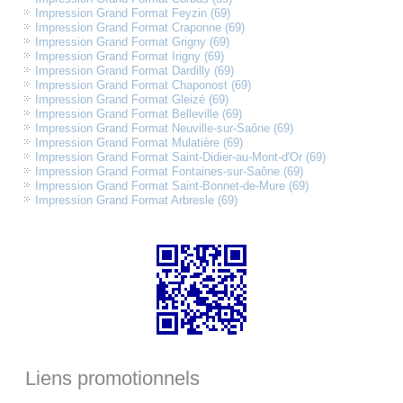
Impression Grand Format Feyzin (69)
Impression Grand Format Craponne (69)
Impression Grand Format Grigny (69)
Impression Grand Format Irigny (69)
Impression Grand Format Dardilly (69)
Impression Grand Format Chaponost (69)
Impression Grand Format Gleizé (69)
Impression Grand Format Belleville (69)
Impression Grand Format Neuville-sur-Saône (69)
Impression Grand Format Mulatière (69)
Impression Grand Format Saint-Didier-au-Mont-d'Or (69)
Impression Grand Format Fontaines-sur-Saône (69)
Impression Grand Format Saint-Bonnet-de-Mure (69)
Impression Grand Format Arbresle (69)
Liens promotionnels