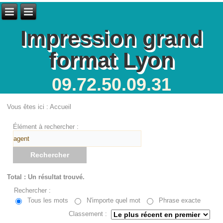
Impression grand
format Lyon
09.72.50.09.31
Vous êtes ici :
Accueil
Élément à rechercher :
Rechercher
Total : Un résultat trouvé.
Rechercher :
Tous les mots
N'importe quel mot
Phrase exacte
Classement :