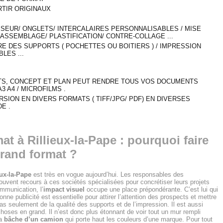
RTIR ORIGINAUX
ASSEUR/ ONGLETS/ INTERCALAIRES PERSONNALISABLES / MISE
 ASSEMBLAGE/ PLASTIFICATION/ CONTRE-COLLAGE ...
RE DES SUPPORTS ( POCHETTES OU BOITIERS ) / IMPRESSION
LES ...
S, CONCEPT ET PLAN PEUT RENDRE TOUS VOS DOCUMENTS
 A4 / MICROFILMS .
RSION EN DIVERS FORMATS ( TIFF/JPG/ PDF) EN DIVERSES
E .
t à Rillieux-la-Pape : pourquoi faire
rand format ?
ux-la-Pape
est très en vogue aujourd’hui. Les responsables des
ouvent recours à ces sociétés spécialisées pour concrétiser leurs projets
mmunication, l’
impact visuel
occupe une place prépondérante. C’est lui qui
onne publicité est essentielle pour attirer l’attention des prospects et mettre
 pas seulement de la qualité des supports et de l’impression. Il est aussi
hoses en grand. Il n’est donc plus étonnant de voir tout un mur rempli
la
bâche d’un camion
qui porte haut les couleurs d’une marque. Pour tout