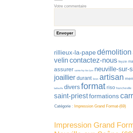
Votre commentaire
démolition
rillieux-la-pape
contactez-nous
velin
ma
feyzin
neuville-sur-
assurer
sainte-foy-lès-lyon
artisan
joaillier
durant
men
bron
format
divers
riso
francheville
belleville
car
saint-priest
formations
Catégorie :
Impression Grand Format-(69)
Impression Grand For