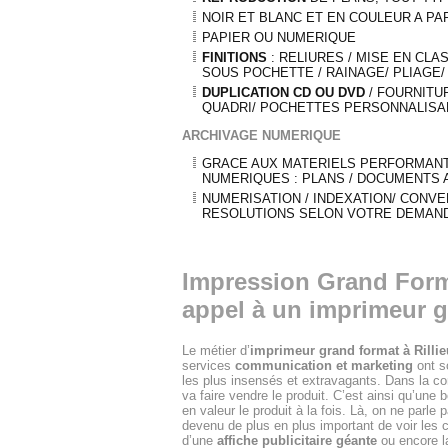
NOIR ET BLANC ET EN COULEUR A PA
PAPIER OU NUMERIQUE
FINITIONS
: RELIURES / MISE EN CL
SOUS POCHETTE / RAINAGE/ PLIAGE/
DUPLICATION CD OU DVD
/ FOURNITU
QUADRI/ POCHETTES PERSONNALISAB
ARCHIVAGE NUMERIQUE
GRACE AUX MATERIELS PERFORMANT
NUMERIQUES : PLANS / DOCUMENTS A3
NUMERISATION / INDEXATION/ CONVE
RESOLUTIONS SELON VOTRE DEMAND
Impression Grand Forma
appel à un imprimeur g
Le métier d’
imprimeur grand format à Rillie
services
communication et marketing
ont s
les plus insensés et extravagants. Dans la co
va faire vendre le produit. C’est ainsi qu’une b
en valeur le produit à la fois. Là, on ne parle
devenu de plus en plus important de voir les c
d’une
affiche publicitaire géante
ou encore 