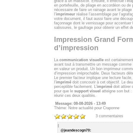
grâce à un massicot. Ensuite, il effectue l’ét
en portefeuille, de pliage en accordéon ou de 
nécessaire de faire un rainage avant le pliage
l’
imprimeur
réalise l’assemblage par l’agrafa
votre document, il faut aussi faire une décou
façonnage dont le vernissage pour accentuer l
salissures, le gaufrage pour obtenir un effet de 
Impression Grand Format
d’impression
La
communication visuelle
est certainemen
avant tout à transmettre un message comme les
en valeur un produit. Un bon imprimeur com
d’impression irréprochable. Deux facteurs déterm
Le premier facteur implique une lecture facile
l’
imprimé
doit concourir à cet objectif. Le deux
perceptible facilement. L’
imprimé
doit attirer
pour que le
support visuel
atteigne son but 
réunir ces deux qualités.
Message: 08-08-2026 - 13:49
Thème: Notre actualité pour Craponne
3
commentaires
@jeandescogn70: