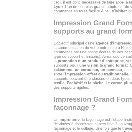
ceci, il est donc nécessaire de faire appel à 
Lyon
. L’un de nos plus grands atouts est de 
commande en toute facilité.Ainsi, n’hésitez 
Impression Grand Format
supports au grand for
L’objectif principal d’une
agence d’impressio
la communication de votre entreprise à Rillie
commence par une bonne écoute de vos besoins
type de support et finitions). Ainsi, que ce soi
la
promotion d’un produit d’entreprise
, vo
supports
pour une visibilité grand format
. 
kakémono, un enrouleur, un panneau
, etc
entre l’
impression offset ou traditionnelle,
supports peuvent être classés en deux types :
textile, l’adhésif et la bâche
. Le
carton plum
des supports rigides.
Impression Grand Format
façonnage ?
En
imprimerie
, le façonnage est l’étape fina
destinées à donner son aspect final à l’ouvrage
façonnage et le collage. Une fois que le
trava