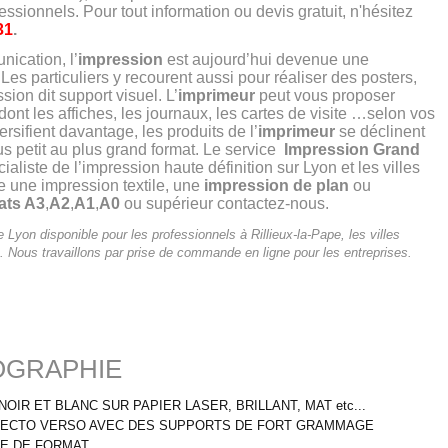
essionnels. Pour tout information ou devis gratuit, n'hésitez
31
.
ication, l’
impression
est aujourd’hui devenue une
Les particuliers y recourent aussi pour réaliser des posters,
ssion dit support visuel. L’
imprimeur
peut vous proposer
dont les affiches, les journaux, les cartes de visite
…selon vos
rsifient davantage, les produits de l’
imprimeur
se déclinent
 petit au plus grand format. Le service
Impression Grand
ialiste de l’impression haute définition sur Lyon et les villes
re une impression textile, une
impression de plan
ou
ats A3
,
A2
,
A1
,
A0
ou supérieur contactez-nous.
 Lyon disponible pour les professionnels à Rillieux-la-Pape, les villes
 Nous travaillons par prise de commande en ligne pour les entreprises.
OGRAPHIE
OIR ET BLANC SUR PAPIER LASER, BRILLANT, MAT etc...
U RECTO VERSO AVEC DES SUPPORTS DE FORT GRAMMAGE
PE DE FORMAT