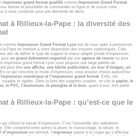
un
imprimeur grand format qualifié
comme
Impression Grand Format
vous donner la possibilité de commander en ligne et de suivre votre
plus à nous contacter pour une demande de devis.
 à Rillieux-la-Pape : la diversité des
mat
n
comme
Impression Grand Format Lyon
est de vous aider à promouvoir
ux-la-Pape en mettant à votre disposition des moyens sophistiqués. Cela
 afin de définir le type de support le mieux adapté (mode d’impression,
t pour
un grand évènement organisé
par une
agence de renom
ou pour
tre imprimeur grand format Lyon vous propose une large palette de
Cela peut être
une affiche, une bâche publicitaire, un mur d’images, un
. En ce qui concerne le mode d’impression, vous pouvez choisir aujourd’hui
 l’impression numérique et l’impression grand format
. Enfin, les
 souples et rigides. Dans la liste des supports souples, on cite le
papier, le
e, le PVC, l’aluminium, le plexiglas et le bois
, quant à eux, font partie
 à Rillieux-la-Pape : qu’est-ce que le
le qui clôture le travail d’impression. C’est l’ensemble des opérations
. Elle comprend entre autres la pliure, le massicotage, la reliure, le
il d’impression
est terminé, l’
imprimeur
passe à la coupe qui s’effectue