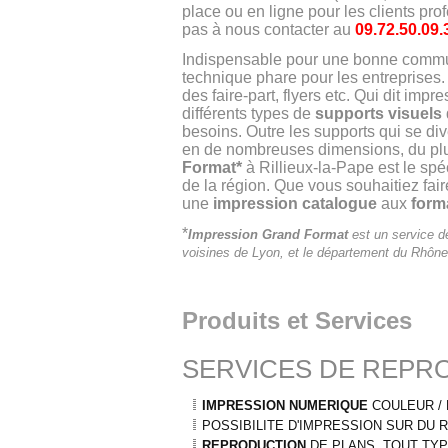
place ou en ligne pour les clients prof
pas à nous contacter au
09.72.50.09.
Indispensable pour une bonne commun
technique phare pour les entreprises. 
des faire-part, flyers etc. Qui dit impre
différents types de
supports visuels
besoins. Outre les supports qui se dive
en de nombreuses dimensions, du plus
Format*
à Rillieux-la-Pape est le spéc
de la région. Que vous souhaitiez fai
une
impression catalogue
aux
form
*
Impression Grand Format
est un service de
voisines de Lyon, et le département du Rhône.
Produits et Services
SERVICES DE REPR
IMPRESSION NUMERIQUE
COULEUR / N
POSSIBILITE D'IMPRESSION SUR D
REPRODUCTION
DE PLANS, TOUT TY