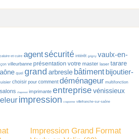
agent
sécurité
vaulx-en-
intérêt
caluire-et-cuire
grigny
tarare
présentation
votre
master
villeurbanne
laser
çon
grand
bâtiment
bijoutier-
saône
arbresle
quel
déménageur
choisir
pour
comment
uisier
multifonction
entreprise
vénissieux
salons
imprimante
chaponost
impression
releur
villefranche-sur-saône
craponne
mat
Impression Grand Format