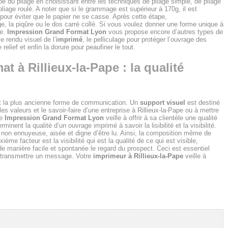
ape du pliage en choisissant entre les techniques de pliage simple, de pliage
pliage roulé. A noter que si le grammage est supérieur à 170g, il est
 pour éviter que le papier ne se casse. Après cette étape,
ge, la piqûre ou le dos carré collé. Si vous voulez donner une forme unique à
pe.
Impression Grand Format Lyon
vous propose encore d’autres types de
e rendu visuel de l’
imprimé
, le pelliculage pour protéger l’ouvrage des
relief et enfin la dorure pour peaufiner le tout.
 à Rillieux-la-Pape : la qualité
t la plus ancienne forme de communication. Un
support visuel
est destiné
 valeurs et le savoir-faire d’une entreprise à Rillieux-la-Pape ou à mettre
me
Impression Grand Format Lyon
veille à offrir à sa clientèle une qualité
inent la qualité d’un ouvrage imprimé à savoir la lisibilité et la visibilité.
, non ennuyeuse, aisée et digne d’être lu. Ainsi, la composition même de
ième facteur est la visibilité qui est la qualité de ce qui est visible,
 de manière facile et spontanée le regard du prospect. Ceci est essentiel
: transmettre un message. Votre
imprimeur à Rillieux-la-Pape
veille à