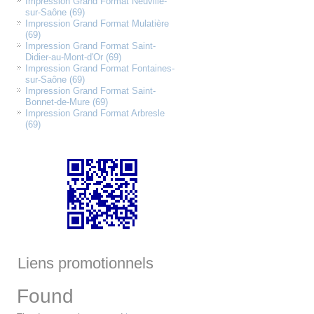
Impression Grand Format Neuville-
sur-Saône (69)
Impression Grand Format Mulatière
(69)
Impression Grand Format Saint-
Didier-au-Mont-d'Or (69)
Impression Grand Format Fontaines-
sur-Saône (69)
Impression Grand Format Saint-
Bonnet-de-Mure (69)
Impression Grand Format Arbresle
(69)
Liens promotionnels
Found